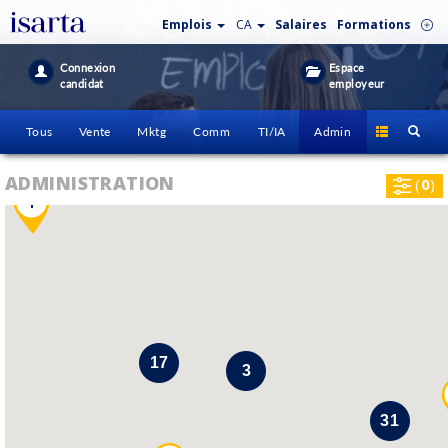
Emplois
CA
Salaires
Formations
Connexion
Espace
candidat
employeur
Tous
Vente
Mktg
Comm
TI/IA
Admin
ADMINISTRATION
(
0
)
i
17
3
31