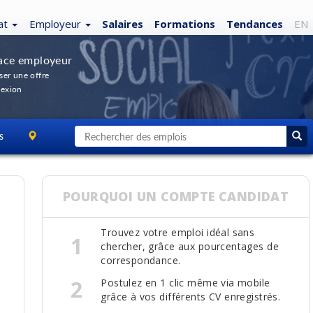
at
Employeur
Salaires
Formations
Tendances
EN
ace employeur
ser une offre
exion
s
POURQUOI UN COMPTE CANDIDAT
Trouvez votre emploi idéal sans
1
chercher, grâce aux pourcentages de
correspondance.
2
Postulez en 1 clic même via mobile
grâce à vos différents CV enregistrés.