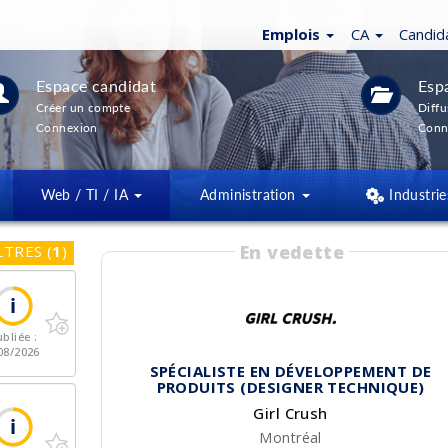
Emplois
CA
Candid
Espace candidat
Esp
Créer un compte
Diffu
Connexion
Conn
Web / TI / IA
Administration
Industrie
En vedette
LTRES
(
1
)
bliée :
08/2026
SPÉCIALISTE EN DÉVELOPPEMENT DE
PRODUITS (DESIGNER TECHNIQUE)
Girl Crush
Montréal