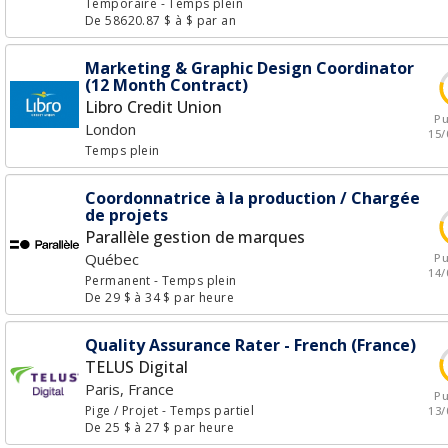
Temporaire
- Temps plein
De 58620.87 $ à $ par an
Marketing & Graphic Design Coordinator
(12 Month Contract)
Libro Credit Union
Pu
London
15/
Temps plein
Coordonnatrice à la production / Chargée
de projets
Parallèle gestion de marques
Québec
Pu
14/
Permanent
- Temps plein
De 29 $ à 34 $ par heure
Quality Assurance Rater - French (France)
TELUS Digital
Paris, France
Pu
Pige / Projet
- Temps partiel
13/
De 25 $ à 27 $ par heure