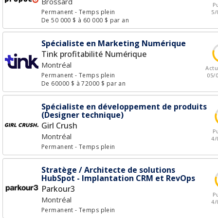
Brossard
Pu
Permanent
- Temps plein
5/
De 50 000 $ à 60 000 $ par an
Spécialiste en Marketing Numérique
Tink profitabilité Numérique
Montréal
Actu
Permanent
- Temps plein
05/
De 60000 $ à 72000 $ par an
Spécialiste en développement de produits
(Designer technique)
Girl Crush
Pu
Montréal
4/
Permanent
- Temps plein
Stratège / Architecte de solutions
HubSpot - Implantation CRM et RevOps
Parkour3
Pu
Montréal
4/
Permanent
- Temps plein