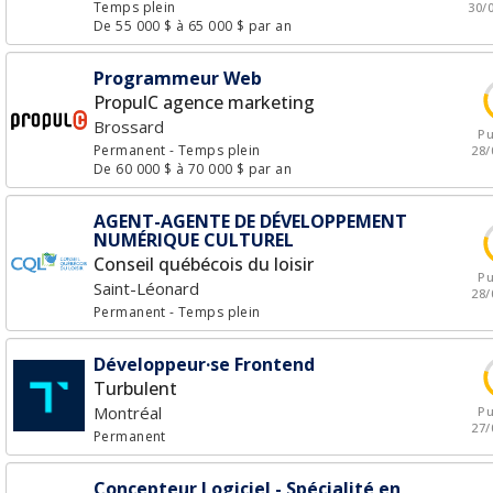
Temps plein
30/
De 55 000 $ à 65 000 $ par an
Programmeur Web
PropulC agence marketing
Brossard
Pu
Permanent
- Temps plein
28/
De 60 000 $ à 70 000 $ par an
AGENT-AGENTE DE DÉVELOPPEMENT
NUMÉRIQUE CULTUREL
Conseil québécois du loisir
Pu
Saint-Léonard
28/
Permanent
- Temps plein
Développeur·se Frontend
Turbulent
Montréal
Pu
27/
Permanent
Concepteur Logiciel - Spécialité en