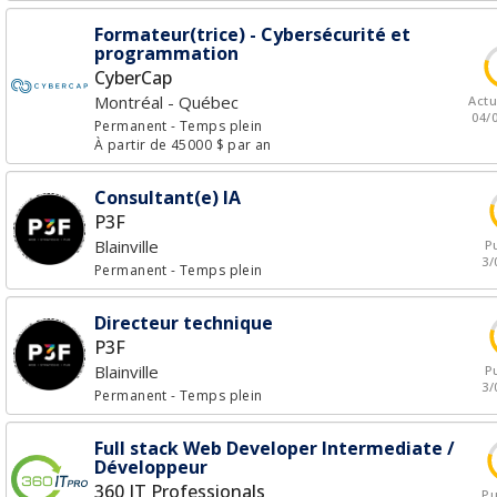
Formateur(trice) - Cybersécurité et
programmation
CyberCap
Montréal - Québec
Actu
04/
Permanent
- Temps plein
À partir de 45000 $ par an
Consultant(e) IA
P3F
Blainville
Pu
3/
Permanent
- Temps plein
Directeur technique
P3F
Blainville
Pu
3/
Permanent
- Temps plein
Full stack Web Developer Intermediate /
Développeur
360 IT Professionals
Pu