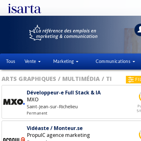
Tous
Vente
Marketing
Communications
ARTS GRAPHIQUES / MULTIMÉDIA / TI
FI
Développeur-e Full Stack & IA
MXO
Saint-Jean-sur-Richelieu
Pu
5/
Permanent
Vidéaste / Monteur.se
PropulC agence marketing