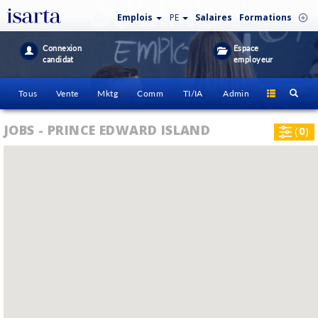
Emplois
PE
Salaires
Formations
Connexion
Espace
candidat
employeur
Tous
Vente
Mktg
Comm
TI/IA
Admin
JOBS - PRINCE EDWARD ISLAND
(
0
)