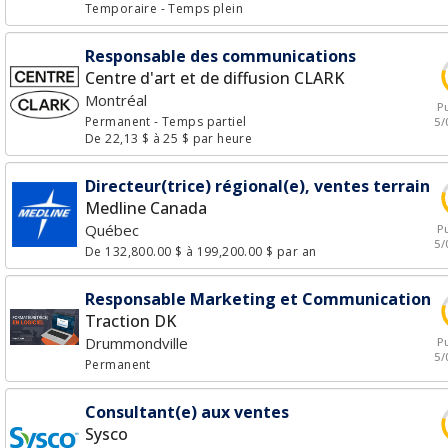
Temporaire
- Temps plein
Responsable des communications
Centre d'art et de diffusion CLARK
Montréal
Pu
Permanent
- Temps partiel
5/
De 22,13 $ à 25 $ par heure
Directeur(trice) régional(e), ventes terrain
Medline Canada
Québec
Pu
5/
De 132,800.00 $ à 199,200.00 $ par an
Responsable Marketing et Communication
Traction DK
Drummondville
Pu
5/
Permanent
Consultant(e) aux ventes
Sysco