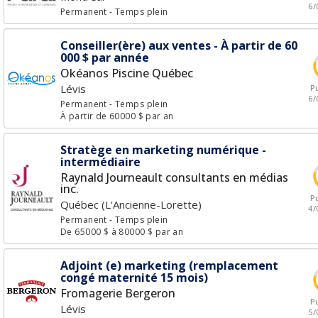
6/
Permanent
- Temps plein
Conseiller(ère) aux ventes - À partir de 60
000 $ par année
Okéanos Piscine Québec
Lévis
Pu
6/
Permanent
- Temps plein
À partir de 60000 $ par an
Stratège en marketing numérique -
intermédiaire
Raynald Journeault consultants en médias
inc.
Pu
Québec (L'Ancienne-Lorette)
4/
Permanent
- Temps plein
De 65000 $ à 80000 $ par an
Adjoint (e) marketing (remplacement
congé maternité 15 mois)
Fromagerie Bergeron
Pu
Lévis
5/