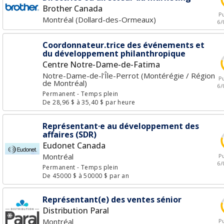
Brother Canada
Pu
Montréal (Dollard-des-Ormeaux)
6/
Coordonnateur.trice des événements et
du développement philanthropique
Centre Notre-Dame-de-Fatima
Notre-Dame-de-l'Île-Perrot (Montérégie / Région
Pu
de Montréal)
6/
Permanent
- Temps plein
De 28,96 $ à 35,40 $ par heure
Représentant·e au développement des
affaires (SDR)
Eudonet Canada
Montréal
Pu
6/
Permanent
- Temps plein
De 45000 $ à 50000 $ par an
Représentant(e) des ventes sénior
Distribution Paral
Montréal
Pu