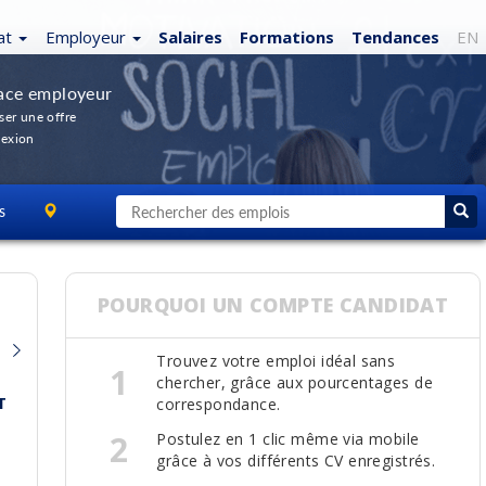
at
Employeur
Salaires
Formations
Tendances
EN
ace employeur
ser une offre
exion
s
POURQUOI UN COMPTE CANDIDAT
Trouvez votre emploi idéal sans
1
chercher, grâce aux pourcentages de
T
correspondance.
2
Postulez en 1 clic même via mobile
grâce à vos différents CV enregistrés.