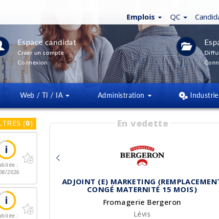
Emplois
QC
Candid
Espace candidat
Esp
Créer un compte
Diffu
Connexion
Conn
Web / TI / IA
Administration
Industrie
En vedette
LTRES
(
0
)
bliée :
08/2026
ADJOINT (E) MARKETING (REMPLACEMEN
CONGÉ MATERNITÉ 15 MOIS)
Fromagerie Bergeron
Lévis
bliée :