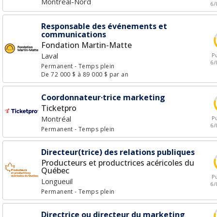
Montreal-Nord
6/
Responsable des événements et
communications
Fondation Martin-Matte
Laval
Pu
6/
Permanent
- Temps plein
De 72 000 $ à 89 000 $ par an
Coordonnateur·trice marketing
Ticketpro
Montréal
Pu
6/
Permanent
- Temps plein
Directeur(trice) des relations publiques
Producteurs et productrices acéricoles du
Québec
Pu
Longueuil
6/
Permanent
- Temps plein
Directrice ou directeur du marketing