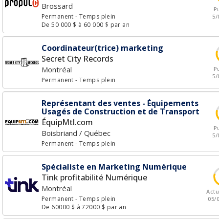
Brossard
Pu
Permanent
- Temps plein
5/
De 50 000 $ à 60 000 $ par an
Coordinateur(trice) marketing
Secret City Records
Montréal
Pu
5/
Permanent
- Temps plein
Représentant des ventes - Équipements
Usagés de Construction et de Transport
ÉquipMtl.com
Pu
Boisbriand / Québec
5/
Permanent
- Temps plein
Spécialiste en Marketing Numérique
Tink profitabilité Numérique
Montréal
Actu
Permanent
- Temps plein
05/
De 60000 $ à 72000 $ par an