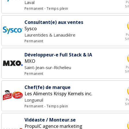
Laval
Pu
5/
Permanent
- Temps plein
Consultant(e) aux ventes
Sysco
Laurentides & Lanaudière
Pu
5/
Permanent
Développeur-e Full Stack & IA
MXO
Saint-Jean-sur-Richelieu
Pu
5/
Permanent
Chef(fe) de marque
Les Aliments Krispy Kernels inc.
Longueuil
Pu
5/
Permanent
- Temps plein
Vidéaste / Monteur.se
PropulC agence marketing