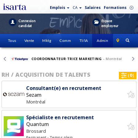
Emplois
CA
Salaires
Formations
Connexion
Espace
candidat
employeur
Tous
Vente
Mktg
Comm
TI/IA
Admin
COORDONNATEUR·TRICE MARKETING
– Montréal
RH / ACQUISITION DE TALENTS
(
0
)
Consultant(e) en recrutement
Sezam
Montréal
Spécialiste en recrutement
Quantum
Brossard
Permanent
- Temps plein