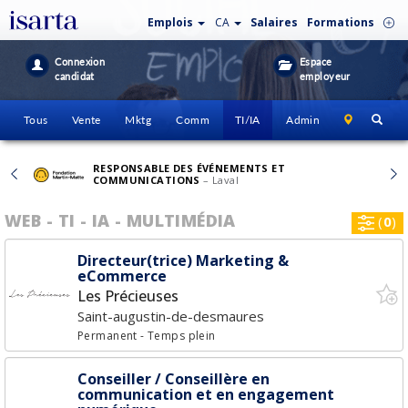
Emplois
CA
Salaires
Formations
Connexion
Espace
candidat
employeur
Tous
Vente
Mktg
Comm
TI/IA
Admin
RESPONSABLE DES ÉVÉNEMENTS ET
COMMUNICATIONS
– Laval
WEB - TI - IA - MULTIMÉDIA
(
0
)
Directeur(trice) Marketing &
eCommerce
Les Précieuses
Saint-augustin-de-desmaures
Permanent
- Temps plein
Conseiller / Conseillère en
communication et en engagement