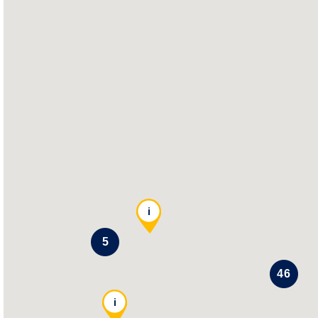
i
5
46
i