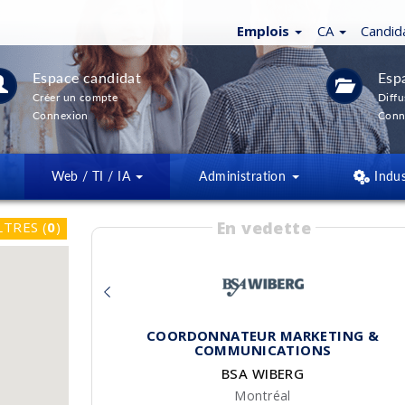
Emplois
CA
Candid
Espace candidat
Esp
Créer un compte
Diffu
Connexion
Conn
Web / TI / IA
Administration
Indus
En vedette
LTRES
(
0
)
COORDONNATEUR MARKETING &
COMMUNICATIONS
BSA WIBERG
Montréal