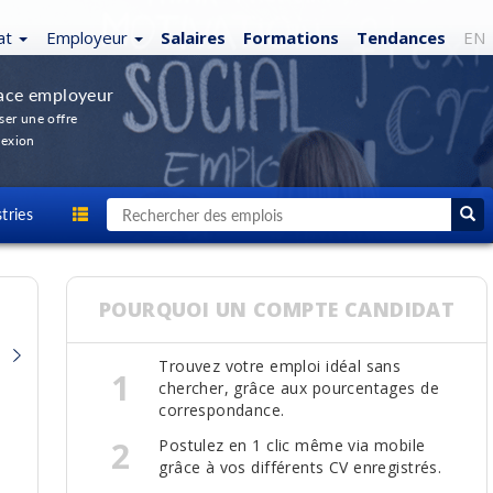
at
Employeur
Salaires
Formations
Tendances
EN
ace employeur
ser une offre
exion
tries
POURQUOI UN COMPTE CANDIDAT
Trouvez votre emploi idéal sans
1
chercher, grâce aux pourcentages de
ADJOINT (E) MARKETING (REMPLACEMENT
correspondance.
CONGÉ MATERNITÉ 15 MOIS)
2
Postulez en 1 clic même via mobile
Fromagerie Bergeron
grâce à vos différents CV enregistrés.
Lévis