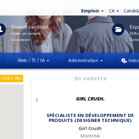
Emplois
CA
Candid
Espace candidat
Esp
Créer un compte
Diffu
Connexion
Conn
Web / TI / IA
Administration
Indus
En vedette
LTRES
(
0
)
SPÉCIALISTE EN DÉVELOPPEMENT DE
PRODUITS (DESIGNER TECHNIQUE)
Girl Crush
Montréal