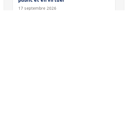
public et en virtuel
17 septembre 2026
'emploi
Formations
Marketing
g
Communication
cation
Web
Réseaux sociaux
ia
Développement des affaires
Gestion
RH / Marque employeur
mplois
Design
andidats
mployeurs
Toutes les formations