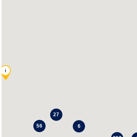
i
27
56
6