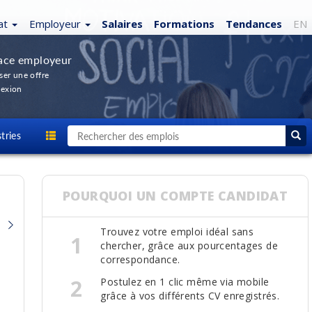
at
Employeur
Salaires
Formations
Tendances
EN
ace employeur
ser une offre
exion
tries
POURQUOI UN COMPTE CANDIDAT
Trouvez votre emploi idéal sans
1
chercher, grâce aux pourcentages de
correspondance.
2
Postulez en 1 clic même via mobile
grâce à vos différents CV enregistrés.