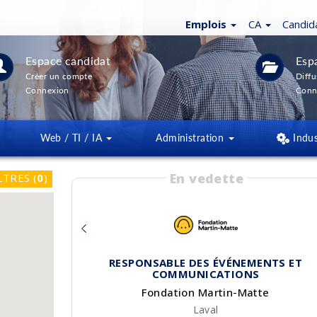
Emplois
CA
Candid
Espace candidat
Esp
Créer un compte
Diffu
Connexion
Conn
Web / TI / IA
Administration
Indus
En vedette
LTRES
(
0
)
RESPONSABLE DES ÉVÉNEMENTS ET
COMMUNICATIONS
Fondation Martin-Matte
Laval