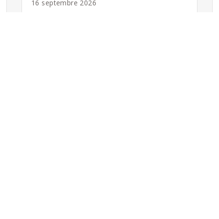
16 septembre 2026
'emploi
Formations
Marketing
g
Communication
cation
Web
Réseaux sociaux
ia
Développement des affaires
Gestion
RH / Marque employeur
mplois
Design
andidats
mployeurs
Toutes les formations