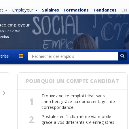
at
Employeur
Salaires
Formations
Tendances
EN
ace employeur
ser une offre
exion
tries
POURQUOI UN COMPTE CANDIDAT
Trouvez votre emploi idéal sans
1
chercher, grâce aux pourcentages de
SPÉCIALISTE, DÉVELOPPEMENT DES
correspondance.
AFFAIRES B2B
2
Postulez en 1 clic même via mobile
Groupe Évie
grâce à vos différents CV enregistrés.
Territoire : Grand...