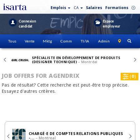
Emplois
CA
Salaires
Formations
Connexion
Espace
candidat
employeur
Tous
Vente
Mktg
Comm
TI/IA
Admin
SPÉCIALISTE EN DÉVELOPPEMENT DE PRODUITS
(DESIGNER TECHNIQUE)
– Montréal
JOB OFFERS FOR AGENDRIX
(
0
)
Pas de résultat? Cette recherche est peut-être trop précise.
Essayez d'autres critères.
CHARGÉ·E DE COMPTES RELATIONS PUBLIQUES
-...
– Montreal