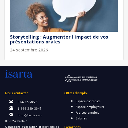
Storytelling : Augmenter l'impact de vos
présentations orales
24 septembre 2026
Nous contacter
Offres d'emploi
Espace candidats
514-227-8559
Espace employeurs
1-866-380-3045
Alertes-emplois
infos@isarta.com
Salaires
©
2026 Isarta /
Conditions d'utilisation et politique de
Formations