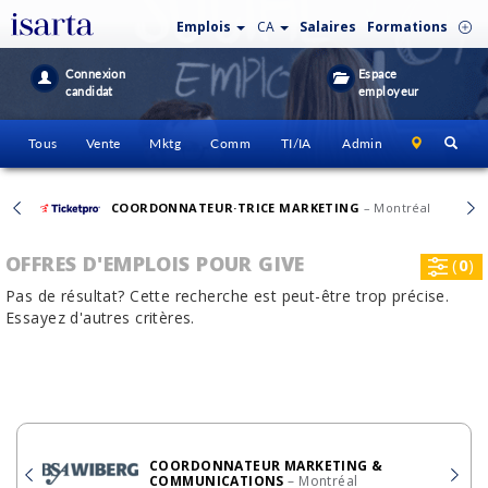
Emplois
CA
Salaires
Formations
Connexion
Espace
candidat
employeur
Tous
Vente
Mktg
Comm
TI/IA
Admin
COORDONNATEUR·TRICE MARKETING
– Montréal
OFFRES D'EMPLOIS POUR GIVE
(
0
)
Pas de résultat? Cette recherche est peut-être trop précise.
Essayez d'autres critères.
COORDONNATEUR MARKETING &
COMMUNICATIONS
– Montréal