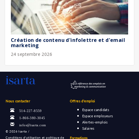
Création de contenu d'infolettre et d'email
marketing
24 septembre 2026
Nous contacter
Offres d'emploi
Espace candidats
514-227-8559
Espace employeurs
1-866-380-3045
Alertes-emplois
infos@isarta.com
Salaires
©
2026 Isarta /
Conditions d'utilisation et politique de
Formations