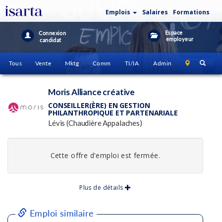
Emplois
Salaires
Formations
Espace
Connexion
employeur
candidat
Tous
Vente
Mktg
Comm
TI/IA
Admin
Moris Alliance créative
CONSEILLER(ÈRE) EN GESTION
PHILANTHROPIQUE ET PARTENARIALE
Lévis (Chaudière Appalaches)
Cette offre d'emploi est fermée.
Plus de détails
Emploi similaire