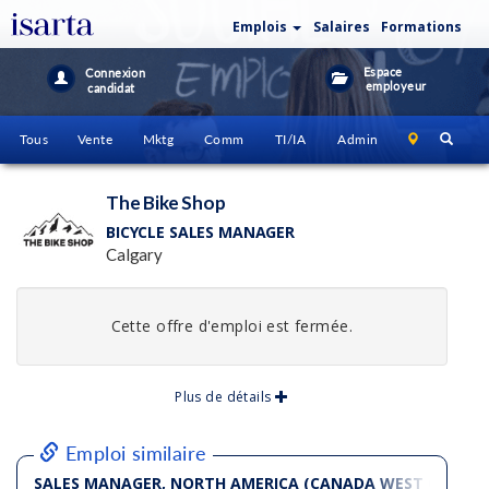
Emplois
Salaires
Formations
Espace
Connexion
employeur
candidat
Tous
Vente
Mktg
Comm
TI/IA
Admin
The Bike Shop
BICYCLE SALES MANAGER
Calgary
Cette offre d'emploi est fermée.
Plus de détails
Emploi similaire
SALES MANAGER, NORTH AMERICA (CANADA WEST COAST)