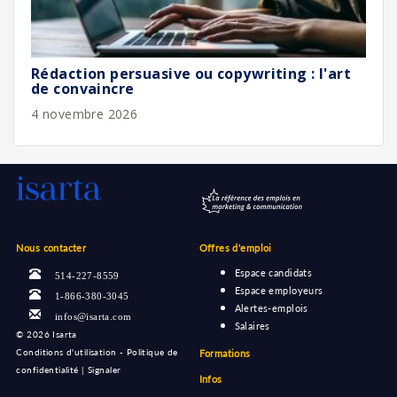
Rédaction persuasive ou copywriting : l'art
de convaincre
4 novembre 2026
Nous contacter
Offres d'emploi
Espace candidats
514-227-8559
Espace employeurs
1-866-380-3045
Alertes-emplois
infos@isarta.com
Salaires
©
2026 Isarta
Conditions d'utilisation - Politique de
Formations
confidentialité
|
Signaler
Infos