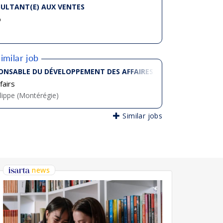
ULTANT(E) AUX VENTES
o
imilar job
 - DIVISION DÉTAIL
ONSABLE DU DÉVELOPPEMENT DES AFFAIRES - CONSTRUCTION
fairs
ilippe (Montérégie)
Similar jobs
news