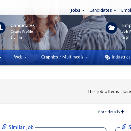
Jobs
Candidates
Emp
Candidates
Emp
Create Profile
Job P
Sign 
Sign In
Web
Graphics / Multimedia
Industries
This job offer is close
More details
Similar job
S