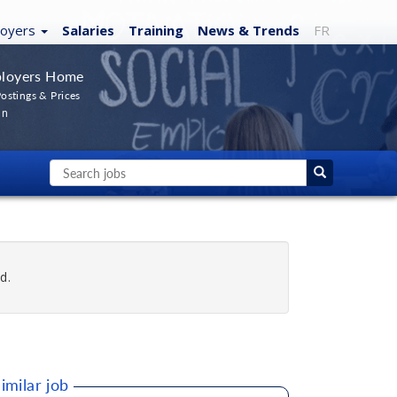
loyers
Salaries
Training
News
& Trends
FR
loyers Home
ostings & Prices
In
d.
imilar job