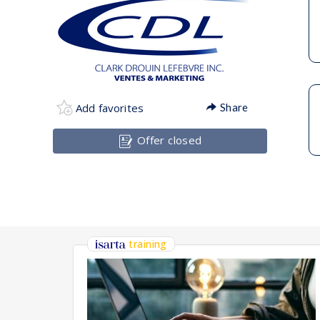
Add favorites
Share
Offer closed
training