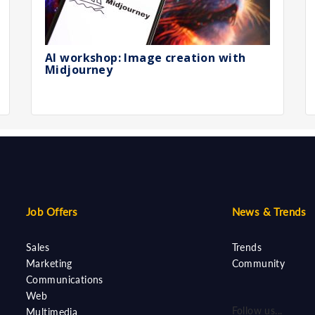
AI workshop: Image creation with
Midjourney
Job Offers
News & Trends
Sales
Trends
Marketing
Community
Communications
Web
Follow us...
Multimedia