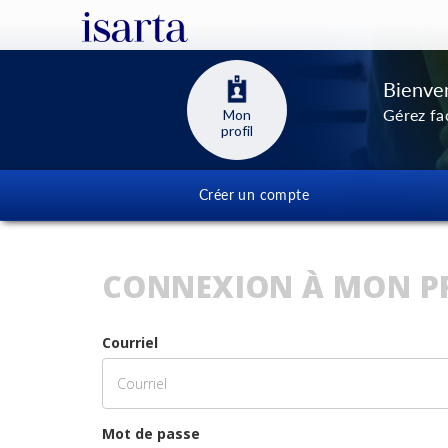
Bienven
Gérez fac
Mon
profil
Créer un compte
CONNEXION À MON P
Courriel
Mot de passe