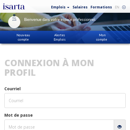
Emplois
Salaires
Formations
EN
Mon
Bienvenue dans votre espace professionnel.
profil
Nouveau
Alertes
Mon
compte
Emplois
compte
CONNEXION À MON
PROFIL
Courriel
Mot de passe