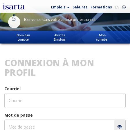
Emplois
Salaires
Formations
EN
Mon
Bienvenue dans votre espace professionnel.
profil
Nouveau
Alertes
Mon
compte
Emplois
compte
CONNEXION À MON
PROFIL
Courriel
Mot de passe