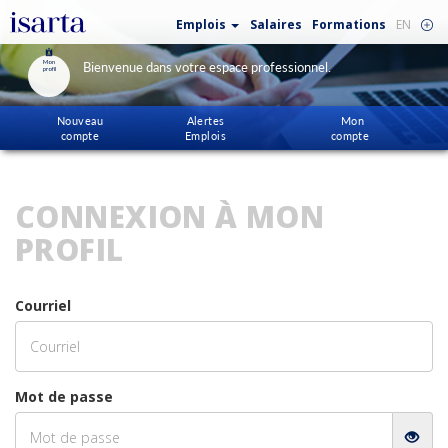
Emplois
Salaires
Formations
EN
Mon
Bienvenue dans votre espace professionnel.
profil
Nouveau
Alertes
Mon
compte
Emplois
compte
CONNEXION À MON
PROFIL
Courriel
Mot de passe