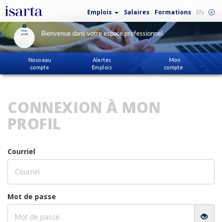
Emplois
Salaires
Formations
EN
Mon
Bienvenue dans votre espace professionnel.
profil
Nouveau
Alertes
Mon
compte
Emplois
compte
CONNEXION À MON
PROFIL
Courriel
Mot de passe