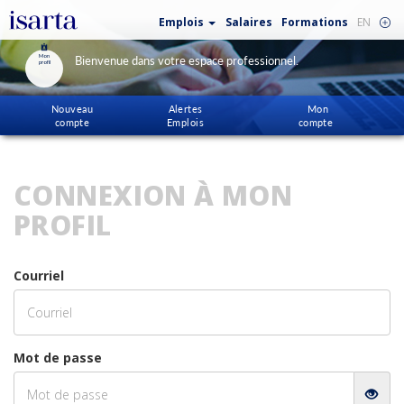
Emplois
Salaires
Formations
EN
Mon
Bienvenue dans votre espace professionnel.
profil
Nouveau
Alertes
Mon
compte
Emplois
compte
CONNEXION À MON
PROFIL
Courriel
Mot de passe