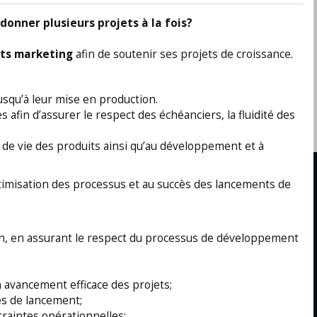
donner plusieurs projets à la fois?
ets marketing
afin de soutenir ses projets de croissance.
usqu’à leur mise en production.
fin d’assurer le respect des échéanciers, la fluidité des
e de vie des produits ainsi qu’au développement et à
optimisation des processus et au succès des lancements de
News & Trends
ion, en assurant le respect du processus de développement
Trends
Community
n avancement efficace des projets;
tes de lancement;
ntraintes opérationnelles;