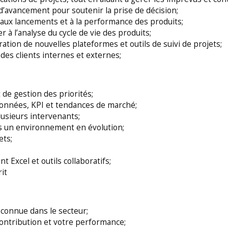
ia
Business development
 d’avancement pour soutenir la prise de décision;
Management
ts, aux lancements et à la performance des produits;
r à l’analyse du cycle de vie des produits;
HR / Employer brand
ation de nouvelles plateformes et outils de suivi de projets;
ts
Design
des clients internes et externes;
e Space
 Space
All available training
S
t de gestion des priorités;
 données, KPI et tendances de marché;
usieurs intervenants;
ns un environnement en évolution;
ets;
t Excel et outils collaboratifs;
rit
econnue dans le secteur;
ontribution et votre performance;