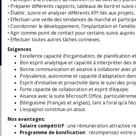
Multimed
• Préparer différents rapports, tableaux de bord et suivis
• Établir, suivre et analyser différents KPI liés aux proje
• Effectuer une veille des tendances de marché et participe
Salaries
• Coordonner le développement, l’implantation et l’amélior
Job Aler
©
2026 Isarta /
Terms of Use - Privacy Policy
• Agir comme point de contact pour certains suivis auprès 
Candidat
Your Privacy Choices
-
Accessibility
• Effectuer toutes autres tâches connexes.
Employer
API / AT
Exigences
Excellente capacité d’organisation, de planification e
Bon esprit analytique et capacité à interpréter des
Bonne communication et aisance à collaborer avec pl
Polyvalence, autonomie et capacité d’adaptation da
Esprit d’initiative et proactivité dans le suivi des proj
Forte capacité de collaboration et esprit d’équipe;
Aisance avec la suite Microsoft Office, particulièremen
Bilinguisme (français et anglais), tant à l’oral qu’à l’éc
L’espagnol constitue un atout.
Nos avantages:
Salaire compétitif
: une rémunération attractive r
Programme de bonification
: récompensez votre c