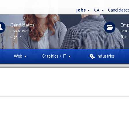
Jobs
CA
Candidate
Candidates
Emp
Create Profile
Post 
Sign 
Sign In
Web
Graphics / IT
Industries