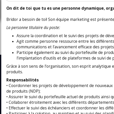
Coordonnateur(trice) projets marketing
On dit de toi que tu es une personne dynamique, orga
Bridor Amérique du Nord
Pub
Boucherville, QC
8/
Bridor a besoin de toi! Son équipe marketing est présent
La personne titulaire du poste:
Coordonnateur(trice) marketing
Bridor Amérique du Nord
Assure la coordination et le suivi des projets de d
Pub
Boucherville, QC
Agit comme personne ressource entre les différents 
8/
communications et l’avancement efficace des projets
Participe également au suivi du portefeuille de produ
l’implantation d’outils et de plateformes de suivi de 
Grâce à son sens de l’organisation, son esprit analytique 
produits.
Responsabilités
Contact us
Job Offe
• Coordonner les projets de développement de nouveaux pr
de produits (NDP);
Phone:
1-888-416-2325
Sales
• Assurer le suivi du portefeuille actuel de produits ainsi q
infos@isarta.com
Marketin
• Collaborer étroitement avec les différents départements
Communi
• Effectuer le suivi des échéanciers et coordonner les dif
Web
• Participer à la création, au maintien et au suivi des plan