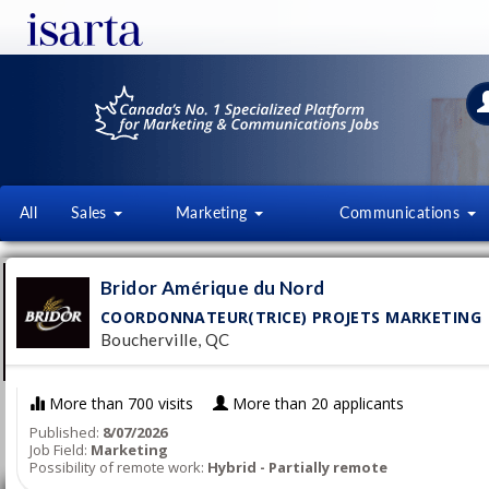
All
Sales
Marketing
Communications
BRIDOR AMÉRIQUE DU NORD
Bridor Amérique du Nord
america.bridor.com/
COORDONNATEUR(TRICE) PROJETS MARKETING
Boucherville, QC
More than 700 visits
More than 20 applicants
Published:
8/07/2026
Follow this employer
Job Field:
Marketing
Possibility of remote work:
Hybrid - Partially remote