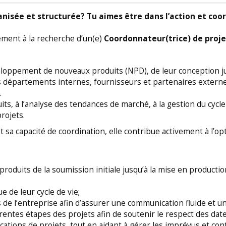
nisée et structurée? Tu aimes être dans l’action et coor
lished:
07/2026
ement à la recherche d’un(e)
Coordonnateur(trice) de proj
éveloppement de nouveaux produits (NPD), de leur conception j
lished:
départements internes, fournisseurs et partenaires externes a
07/2026
.
its, à l’analyse des tendances de marché, à la gestion du cycl
projets.
et sa capacité de coordination, elle contribue activement à l’
rs
Training
oduits de la soumission initiale jusqu’à la mise en product
Marketing
ue de leur cycle de vie;
g
Communications
 de l’entreprise afin d’assurer une communication fluide et u
cations
Web
férentes étapes des projets afin de soutenir le respect des da
Social networks
ifications de projets, tout en aidant à gérer les imprévus et co