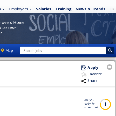
s
Employers
Salaries
Training
News
& Trends
FR
loyers Home
a Job Offer
In
Map
Apply
Favorite
Share
Are you
ready for
this position?