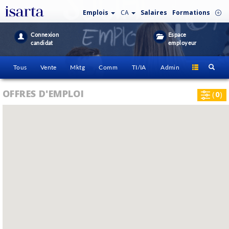
Emplois
CA
Salaires
Formations
Connexion
Espace
candidat
employeur
Tous
Vente
Mktg
Comm
TI/IA
Admin
OFFRES D'EMPLOI
(
0
)