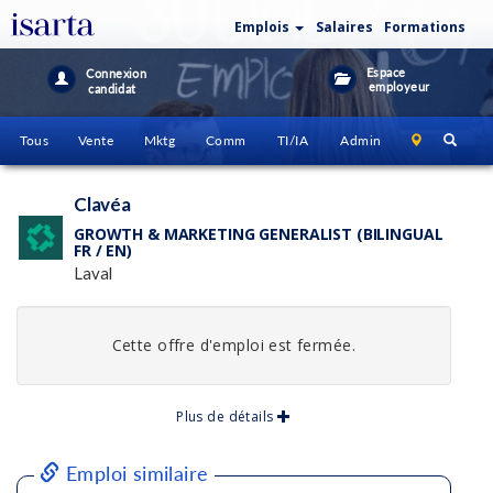
Emplois
Salaires
Formations
Espace
Connexion
employeur
candidat
Tous
Vente
Mktg
Comm
TI/IA
Admin
Clavéa
GROWTH & MARKETING GENERALIST (BILINGUAL
FR / EN)
Laval
Cette offre d'emploi est fermée.
Plus de détails
Emploi similaire