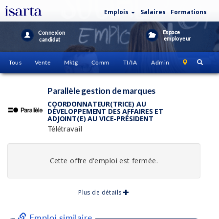
Emplois
Salaires
Formations
Espace
Connexion
employeur
candidat
Tous
Vente
Mktg
Comm
TI/IA
Admin
Parallèle gestion de marques
COORDONNATEUR(TRICE) AU
DÉVELOPPEMENT DES AFFAIRES ET
ADJOINT(E) AU VICE-PRÉSIDENT
Télétravail
Cette offre d'emploi est fermée.
Plus de détails
Emploi similaire