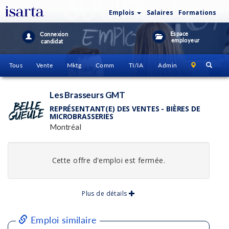
Emplois
Salaires
Formations
Espace
Connexion
employeur
candidat
Tous
Vente
Mktg
Comm
TI/IA
Admin
Les Brasseurs GMT
REPRÉSENTANT(E) DES VENTES - BIÈRES DE
MICROBRASSERIES
Montréal
Cette offre d'emploi est fermée.
Plus de détails
Emploi similaire