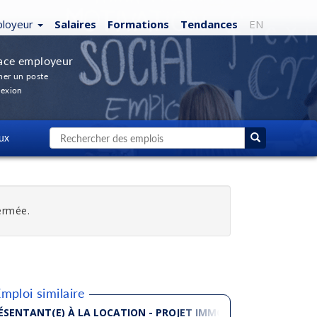
loyeur
Salaires
Formations
Tendances
EN
ace employeur
her un poste
exion
ux
fermée.
mploi similaire
ENT PHILANTHROPIQUE
ÉSENTANT(E) À LA LOCATION - PROJET IMMOBILIER NEUF