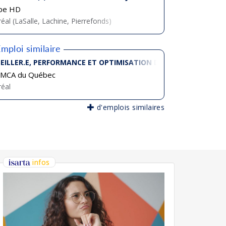
pe HD
éal (LaSalle, Lachine, Pierrefonds)
mploi similaire
 CANADA
EILLER.E, PERFORMANCE ET OPTIMISATION DES VENTE
YMCA du Québec
éal
d'emplois similaires
infos