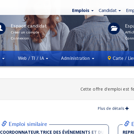
Emplois
Candidat
Emp
Espace candidat
Esp
Créer un compte
Affic
Connexion
Conn
s
Web / TI / IA
Administration
Carte / Lie
Cette offre d'emploi est 
Plus de détails
Emploi similaire
E
COORDONNATEUR.TRICE DES ÉVÉNEMENTS ET DU DÉVELOPPEM
REPR