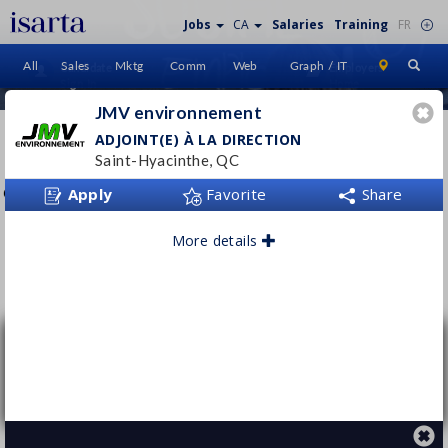
Jobs
CA
Salaries
Training
FR
All
Sales
Mktg
Comm
Web
Graph / IT
Candidate
Employers
Sign In
Home
JMV environnement
JMV ENVIRONNEMENT
ADJOINT(E) À LA DIRECTION
Saint-Hyacinthe, QC
jmvinc.com/
Apply
Favorite
Share
More details
Follow this employer
Adjoint(e) à la direction
JMV environnement
Saint-Hyacinthe, QC
Permanent
- Full time