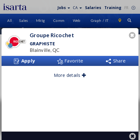
Jobs
CA
Salaries
Training
FR
All
Sales
Mktg
Comm
Web
Graph / IT
Candidate
Employers
Sign In
Home
Groupe Ricochet
GROUPE RICOCHET
GRAPHISTE
Blainville, QC
www.groupericochet.com/
Apply
Favorite
Share
More details
Follow this employer
Graphiste
Groupe Ricochet
Blainville, QC
Permanent
- Full time