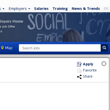
s
Employers
Salaries
Training
News
& Trends
FR
loyers Home
a Job Offer
In
Map
Apply
Favorite
Share