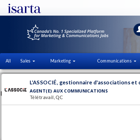
All
Sales
Marketing
Communications
L'ASSOCIÉ, GESTIONNAIRE
L'ASSOCIÉ, gestionnaire d'associations et
D'ASSOCIATIONS ET D'ÉVÉNE
AGENT(E) AUX COMMUNICATIONS
lassocie.ca
Télétravail, QC
Follow this employer