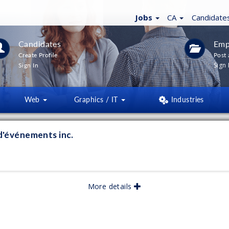
Jobs
CA
Candidate
Candidates
Emp
Create Profile
Post 
Sign 
Sign In
Web
Graphics / IT
Industries
 d'événements inc.
MENTS
More details