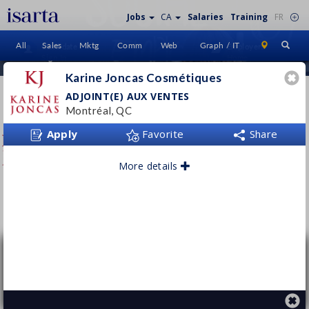
Jobs
CA
Salaries
Training
FR
All
Sales
Mktg
Comm
Web
Graph / IT
Candidate
Employers
Sign In
Home
Karine Joncas Cosmétiques
KARINE JONCAS
ADJOINT(E) AUX VENTES
COSMÉTIQUES
Montréal, QC
Apply
www.karinejoncas.ca
Favorite
Share
More details
Follow this employer
Adjoint(e) aux ventes
Karine Joncas Cosmétiques
Montréal, QC
Permanent
- Full time