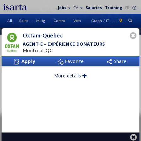
Jobs
CA
Salaries
Training
FR
All
Sales
Mktg
Comm
Web
Graph / IT
Candidate
Employers
Sign In
Home
Oxfam-Québec
OXFAM-QUÉBEC
AGENT·E - EXPÉRIENCE DONATEURS
Montréal, QC
www.oxfam.qc.ca
Apply
Favorite
Share
More details
Follow this employer
Agent·e - Expérience donateurs
Oxfam-Québec
Montréal, QC