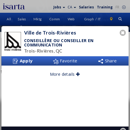
Jobs
CA
Salaries
Training
FR
All
Sales
Mktg
Comm
Web
Graph / IT
Candidate
Employers
Sign In
Home
Ville de Trois-Rivières
VILLE DE TROIS-RIVIÈRES
CONSEILLÈRE OU CONSEILLER EN
COMMUNICATION
www.v3r.net
Trois-Rivières, QC
Apply
Favorite
Share
More details
Follow this employer
Conseillère ou conseiller en
communication
Ville de Trois-Rivières
Trois-Rivières, QC