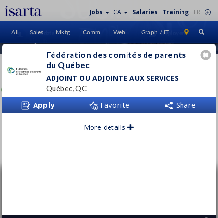
Jobs
CA
Salaries
Training
FR
All
Sales
Mktg
Comm
Web
Graph / IT
Candidate
Employers
Sign In
Home
Fédération des comités de parents
du Québec
FÉDÉRATION DES COMITÉS DE
PARENTS DU QUÉBEC
ADJOINT OU ADJOINTE AUX SERVICES
Québec, QC
www.fcpq.qc.ca
Apply
Favorite
Share
More details
Follow this employer
Adjoint ou adjointe aux services
Fédération des comités de parents du
Québec
Québec, QC
Permanent
- Part time