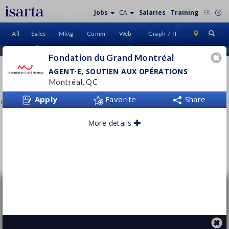
Jobs
CA
Salaries
Training
FR
All
Sales
Mktg
Comm
Web
Graph / IT
Candidate
Employers
Sign In
Home
Fondation du Grand Montréal
FONDATION DU GRAND
AGENT·E, SOUTIEN AUX OPÉRATIONS
MONTRÉAL
Montréal, QC
Apply
www.fgmtl.org
Favorite
Share
More details
Follow this employer
Agent·e, soutien aux opérations
Fondation du Grand Montréal
Montréal, QC
Permanent
- Full time