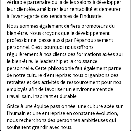
véritable partenaire qui aide les salons à développer
pour les services de Novyco, c'est s'offrir bien plus
leur clientèle, améliorer leur rentabilité et demeurer
qu'un simple fournisseur, c'est choisir un partenaire
dévoué.
à l'avant-garde des tendances de l'industrie.
En plus de notre gamme de produits exceptionnels,
Nous sommes également de fiers promoteurs du
nous offrons également des services spécialisés pour
bien-être. Nous croyons que le développement
répondre aux besoins de l'industrie de la coiffure.
professionnel passe aussi par l'épanouissement
Découvrez notre service de design d'espace, qui vise
personnel. C'est pourquoi nous offrons
à créer des environnements de travail inspirants et
régulièrement à nos clients des formations axées sur
fonctionnels. De plus, notre service numérique
le bien-être, le leadership et la croissance
innovant vous ouvre les portes de nouvelles
opportunités dans le monde en constante évolution du
personnelle. Cette philosophie fait également partie
numérique.
de notre culture d'entreprise: nous organisons des
retraites et des activités de ressourcement pour nos
Nous vous invitons à découvrir l'univers Novyco et à
vous laisser emporter par une expérience
employés afin de favoriser un environnement de
enrichissante. Nous sommes impatients de collaborer
travail sain, inspirant et durable.
avec vous et de contribuer à votre succès.
Grâce à une équipe passionnée, une culture axée sur
l'humain et une entreprise en constante évolution,
nous recherchons des personnes ambitieuses qui
souhaitent grandir avec nous.