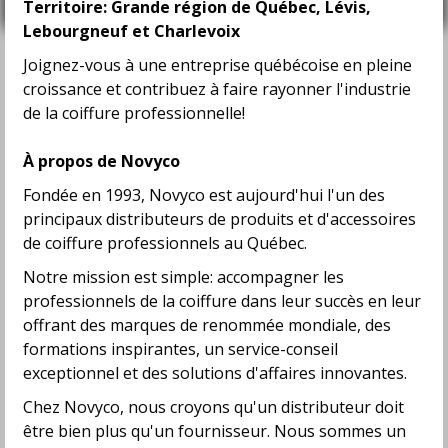
Territoire: Grande région de Québec, Lévis,
À discuter
Lebourgneuf et Charlevoix
ABOUT US
Joignez-vous à une entreprise québécoise en pleine
croissance et contribuez à faire rayonner l'industrie
Fondée en 1993, Novyco s'est établie comme un chef
de la coiffure professionnelle!
de file dans la distribution de produits et d'accessoires
de coiffure professionnels à travers la région du
À propos de Novyco
Québec. Notre engagement fondamental consiste à
accompagner les coiffeurs au quotidien, jouant ainsi un
Fondée en 1993, Novyco est aujourd'hui l'un des
rôle essentiel dans le développement florissant de
principaux distributeurs de produits et d'accessoires
leur industrie.
de coiffure professionnels au Québec.
En partenariat avec des fabricants renommés, Novyco
Notre mission est simple: accompagner les
propose une gamme diversifiée de formations conçues
professionnels de la coiffure dans leur succès en leur
pour nourrir la passion de l'expression artistique. Nous
nous engageons à cultiver l'esprit de dépassement et
offrant des marques de renommée mondiale, des
d'innovation au cœur de chaque coiffeur.
formations inspirantes, un service-conseil
exceptionnel et des solutions d'affaires innovantes.
Notre réputation s'est solidement forgée grâce à
notre engagement envers chaque client. Chez Novyco,
Chez Novyco, nous croyons qu'un distributeur doit
l'écoute est au cœur de notre approche, garantissant
être bien plus qu'un fournisseur. Nous sommes un
un service à la fois chaleureux et professionnel. Opter