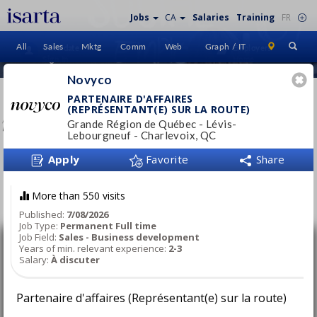
Jobs
CA
Salaries
Training
FR
All
Sales
Mktg
Comm
Web
Graph / IT
Candidate
Employers
Sign In
Home
Novyco
NOVY.CO
PARTENAIRE D'AFFAIRES
(REPRÉSENTANT(E) SUR LA ROUTE)
www.novyco.com/
Grande Région de Québec - Lévis-
Lebourgneuf - Charlevoix, QC
Apply
Favorite
Share
More than 550 visits
Follow this employer
Published:
7/08/2026
Job Type:
Permanent
Full time
Job Field:
Sales - Business development
Partenaire d'affaires (Représentant(e)
Years of min. relevant experience:
2-3
sur la route)
Salary:
À discuter
Novyco
Grande Région de Québec - Lévis-
Partenaire d'affaires (Représentant(e) sur la route)
Lebourgneuf - Charlevoix, QC
Permanent
- Full time