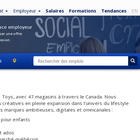
at
Employeur
Salaires
Formations
Tendances
EN
ace employeur
ser une offre
exion
s
d Toys, avec 47 magasins à travers le Canada. Nous
atives en pleine expansion dans l’univers du lifestyle
 des marques ambitieuses, digitales et omnicanales :
s pour enfants
et ados
marché québécois