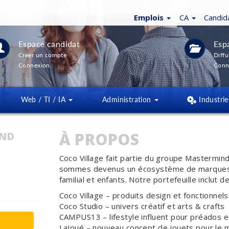
Emplois
CA
Candid
Espace candidat
Esp
Créer un compte
Diffu
Connexion
Conn
Web / TI / IA
Administration
Industrie
À PROPOS
IND
Coco Village fait partie du groupe Mastermin
sommes devenus un écosystème de marques cré
familial et enfants. Notre portefeuille inclut
Coco Village – produits design et fonctionnel
Coco Studio – univers créatif et arts & crafts
CAMPUS13 – lifestyle influent pour préados 
LaJoué – nouveau concept de jouets pour le 