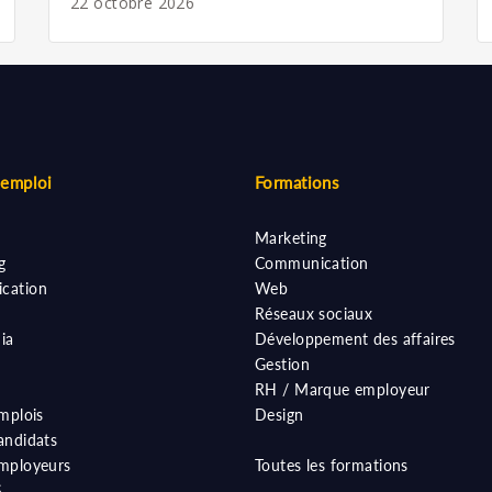
22 octobre 2026
'emploi
Formations
Marketing
g
Communication
cation
Web
Réseaux sociaux
ia
Développement des affaires
Gestion
RH / Marque employeur
mplois
Design
andidats
mployeurs
Toutes les formations
S