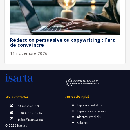
Rédaction persuasive ou copywriting : l'art
de convaincre
11 novembre 2026
Nous contacter
Offres d'emploi
Espace candidats
514-227-8559
Espace employeurs
1-866-380-3045
Alertes-emplois
infos@isarta.com
Salaires
©
2026 Isarta /