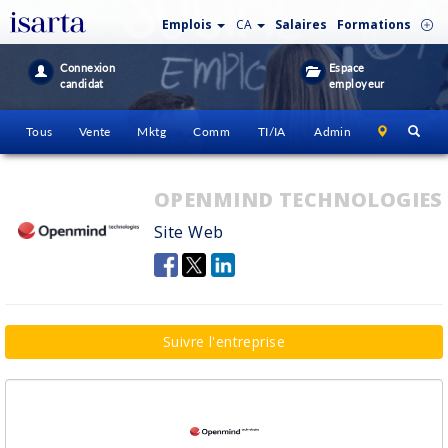
Emplois
CA
Salaires
Formations
Connexion
Espace
candidat
employeur
Tous
Vente
Mktg
Comm
TI/IA
Admin
OPENMIND TECHNOLOGIES
Site Web
Suivre l'entreprise