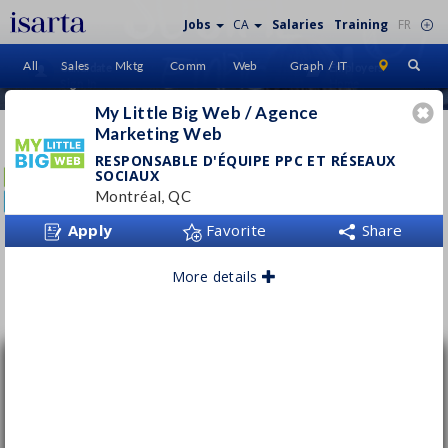
Jobs
CA
Salaries
Training
FR
All
Sales
Mktg
Comm
Web
Graph / IT
Candidate
Employers
Sign In
Home
My Little Big Web / Agence
Marketing Web
MY LITTLE BIG WEB / AGENCE
MARKETING WEB
RESPONSABLE D'ÉQUIPE PPC ET RÉSEAUX
SOCIAUX
mylittlebigweb.com
Montréal, QC
Apply
Favorite
Share
More details
Follow this employer
Responsable d'équipe PPC et Réseaux
sociaux
My Little Big Web / Agence Marketing Web
Montréal, QC