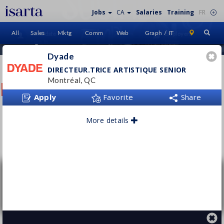
Jobs
CA
Salaries
Training
FR
All
Sales
Mktg
Comm
Web
Graph / IT
Candidate
Employers
Sign In
Home
Dyade
DYADE
DIRECTEUR.TRICE ARTISTIQUE SENIOR
Montréal, QC
dyade.com
Apply
Favorite
Share
More details
Follow this employer
Directeur.trice artistique senior
Dyade
Montréal, QC
Permanent
- Full time