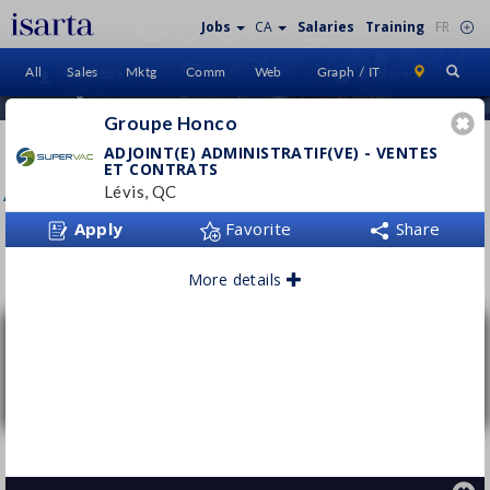
Jobs
CA
Salaries
Training
FR
All
Sales
Mktg
Comm
Web
Graph / IT
Candidate
Employers
Sign In
Home
Groupe Honco
GROUPE HONCO
ADJOINT(E) ADMINISTRATIF(VE) - VENTES
ET CONTRATS
groupehonco.com
Lévis, QC
Apply
Favorite
Share
Follow this employer
More details
Adjoint(e) administratif(ve) - Ventes et
contrats
Groupe Honco
Lévis, QC
ABOUT US