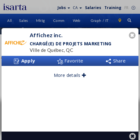
Jobs
CA
Salaries
Training
FR
All
Sales
Mktg
Comm
Web
Graph / IT
Candidate
Employers
Sign In
Home
Affichez inc.
AFFICHEZ INC.
CHARGÉ(E) DE PROJETS MARKETING
Ville de Québec, QC
www.affichez.ca/
Apply
Favorite
Share
More details
Follow this employer
Chargé(e) de projets marketing
Affichez inc.
Ville de Québec, QC
Permanent
- Full time