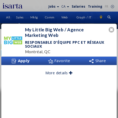
Jobs
CA
Salaries
Training
FR
All
Sales
Mktg
Comm
Web
Graph / IT
Candidate
Employers
Sign In
Home
My Little Big Web / Agence
Marketing Web
MY LITTLE BIG WEB / AGENCE
MARKETING WEB
RESPONSABLE D'ÉQUIPE PPC ET RÉSEAUX
SOCIAUX
mylittlebigweb.com
Montréal, QC
Apply
Favorite
Share
More details
Follow this employer
Responsable d'équipe PPC et Réseaux
sociaux
My Little Big Web / Agence Marketing Web
Montréal, QC