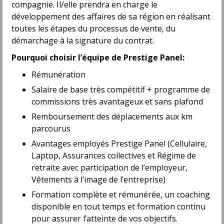
compagnie. Il/elle prendra en charge le
Full time
développement des affaires de sa région en réalisant
toutes les étapes du processus de vente, du
Outside Sales Representative - Grande
Prairie - UniFirst Canada
démarchage à la signature du contrat.
UniFirst Corporation
Pourquoi choisir l’équipe de Prestige Panel:
Clairmont, AB
Full time
Rémunération
Salaire de base très compétitif + programme de
B2B Sales Representative
commissions très avantageux et sans plafond
OffSeq
Remboursement des déplacements aux km
North Glengarry, ON
Full time
parcourus
Avantages employés Prestige Panel (Cellulaire,
Business Development Manager (Crypto
Laptop, Assurances collectives et Régime de
Mining Equipment, Energy, Digital
retraite avec participation de l’employeur,
Infrastructure)
Bitdeer Technologies Group
Vêtements à l’image de l’entreprise)
Calgary, AB
Formation complète et rémunérée, un coaching
Permanent
disponible en tout temps et formation continu
pour assurer l’atteinte de vos objectifs.