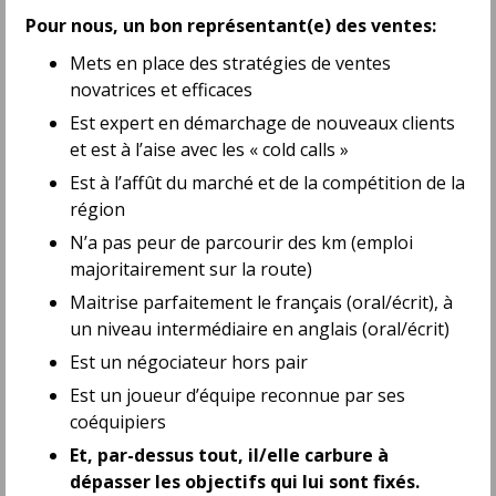
Business Development Representative
(SDR)
Pour nous, un bon représentant(e) des ventes:
Eudonet Canada
Mets en place des stratégies de ventes
Montréal, QC
novatrices et efficaces
Permanent
- Full time
From $45000 to $50000 per year
Est expert en démarchage de nouveaux clients
et est à l’aise avec les « cold calls »
Représentant(e) des ventes sénior
Est à l’affût du marché et de la compétition de la
Distribution Paral
région
Montréal, QC
Permanent
- Full time
N’a pas peur de parcourir des km (emploi
majoritairement sur la route)
Conseiller(ère) aux ventes - À partir de
Maitrise parfaitement le français (oral/écrit), à
60 000 $ par année
un niveau intermédiaire en anglais (oral/écrit)
Okéanos Piscine Québec
Lévis, QC
Est un négociateur hors pair
Permanent
- Full time
Est un joueur d’équipe reconnue par ses
From $60000 per year
coéquipiers
Business Development Representative
Et, par-dessus tout, il/elle carbure à
Marathon Targets
dépasser les objectifs qui lui sont fixés.