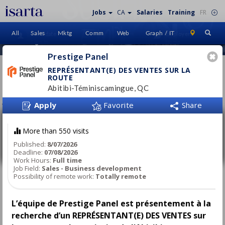
Jobs
CA
Salaries
Training
FR
All
Sales
Mktg
Comm
Web
Graph / IT
Candidate
Employers
Sign In
Home
Prestige Panel
REPRÉSENTANT(E) DES VENTES SUR LA
MARKETING MANAGER
– Toronto
ROUTE
Abitibi-Téminiscamingue, QC
JOB OFFERS
(
0
)
Apply
Favorite
Share
Représentant(e) des ventes sur la route
More than 550 visits
Prestige Panel
Abitibi-Téminiscamingue, QC
Published:
8/07/2026
Deadline:
07/08/2026
Full time
Work Hours:
Full time
Job Field:
Sales - Business development
Possibility of remote work:
Totally remote
Représentant(e) des ventes sur la route
Prestige Panel
Mauricie, QC
L’équipe de Prestige Panel est présentement à la
Full time
recherche d’un REPRÉSENTANT(E) DES VENTES sur