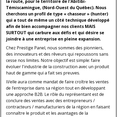
la route, pour le territoire de l'Abitibi-
Représentant(e) aux ventes - Québec
Témiscamingue, (Nord-Ouest du Québec). Nous
Maçonnex
cherchons un profil de type « chasseur » (hunter)
Québec, QC
qui a tout de même un côté technique développé
Permanent
- Full time
afin de bien accompagner nos clients MAIS
SURTOUT qui carbure aux défis et qui désire se
Représentant(e) des ventes - Territoire
joindre à une entreprise en pleine expansion.
de Montréal - Est - Division détail
Distribution Paral
Chez Prestige Panel, nous sommes des pionniers,
Montréal - Est, QC
des innovateurs et des rêveurs qui repoussons sans
Permanent
- Full time
cesse nos limites. Notre objectif est simple: faire
évoluer l'industrie de la construction avec un produit
B2B Business Development
haut de gamme qui a fait ses preuves.
Representative
Netdigix Systems Inc
Il/elle aura comme mandat de faire croître les ventes
Burnaby, BC
de l’entreprise dans sa région tout en développant
Permanent
- Full time
une approche B2B. Le rôle du représentant est de
conclure des ventes avec des entrepreneurs /
Regional Sales and Marketing Manager
contracteurs / manufacturiers de la région en faisant
Hunter International Search
connaître le produit et les avantages de la
Edmonton, AB