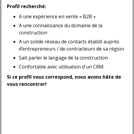
Ottawa, ON
Profil recherché:
Permanent
- Full time
A une expérience en vente « B2B »
Directeur(trice) régional(e), ventes
A une connaissance du domaine de la
terrain
construction
Medline Canada
Québec, QC
A un solide réseau de contacts établit auprès
From $132,800.00 to $199,200.00 per year
d’entrepreneurs / de contracteurs de sa région
Sait parler le langage de la construction
Remote Business Development
Representative
Confortable avec utilisation d'un CRM.
AO Garcia Agency
Si ce profil vous correspond, nous avons hâte de
Kingston, ON
vous rencontrer!
Full time
Business Development Manager
Inspired HR
Calgary, AB
Permanent
Business Development Representative