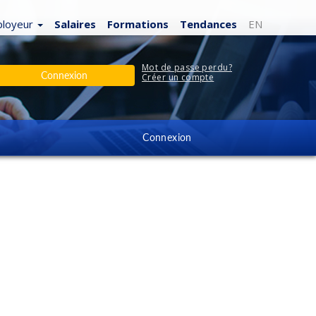
loyeur
Salaires
Formations
Tendances
EN
Mot de passe perdu?
Connexion
Créer un compte
Connexion