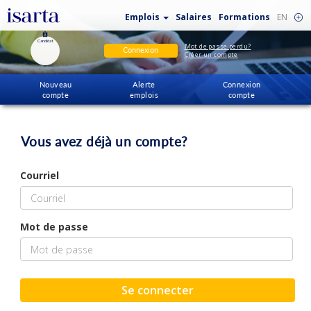
Emplois
Salaires
Formations
EN
Candidat
Mot de passe perdu?
Connexion
Créer un compte
Nouveau
Alerte
Connexion
compte
emplois
compte
Vous avez déjà un compte?
Courriel
Mot de passe
Se connecter