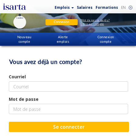
Emplois
Salaires
Formations
EN
Candidat
Mot de passe perdu?
Connexion
Créer un compte
Nouveau
Alerte
Connexion
compte
emplois
compte
Vous avez déjà un compte?
Courriel
Mot de passe
Se connecter