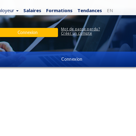
loyeur
Salaires
Formations
Tendances
EN
Mot de passe perdu?
Connexion
Créer un compte
Connexion