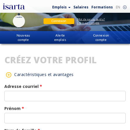
Emplois
Salaires
Formations
EN
Candidat
Mot de passe perdu?
Connexion
Créer un compte
Nouveau
Alerte
Connexion
compte
emplois
compte
CRÉEZ VOTRE PROFIL
Caractéristiques et avantages
Adresse courriel
*
Prénom
*