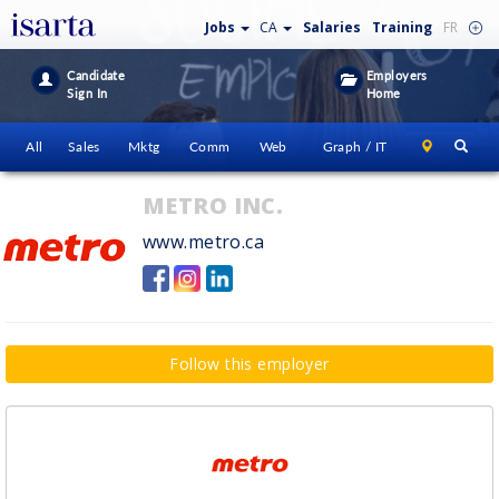
Jobs
CA
Salaries
Training
FR
Candidate
Employers
Sign In
Home
All
Sales
Mktg
Comm
Web
Graph / IT
METRO INC.
www.metro.ca
Follow this employer